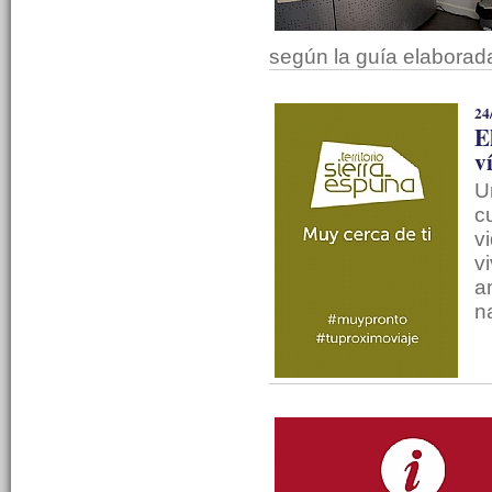
según la guía elaborad
24
E
v
U
c
v
v
a
n