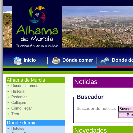
Inicio
Dónde comer
Dónde do
Alhama de Murcia
Noticias
• Dónde estamos
• Historia
Buscador
• Pedanías
• Callejero
• Cómo llegar
Buscador de noticias
• Tren
Dónde dormir
• Hoteles
Novedades