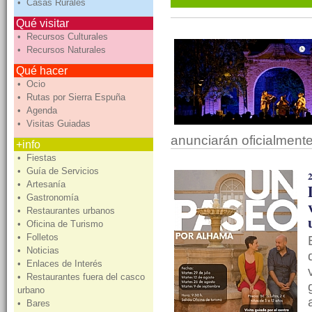
• Casas Rurales
Qué visitar
• Recursos Culturales
• Recursos Naturales
Qué hacer
• Ocio
• Rutas por Sierra Espuña
• Agenda
• Visitas Guiadas
anunciarán oficialment
+info
• Fiestas
• Guía de Servicios
• Artesanía
• Gastronomía
• Restaurantes urbanos
• Oficina de Turismo
• Folletos
• Noticias
• Enlaces de Interés
• Restaurantes fuera del casco
urbano
• Bares