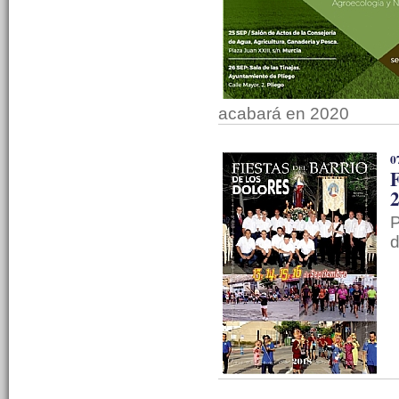
acabará en 2020
0
F
2
P
d