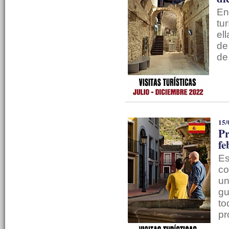
En
tu
el
de
de
15/
Pr
fe
Es
co
un
gu
to
pr