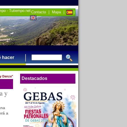
empo - Tutiempo.net
Contacto
|
Mapa
|
|
 hacer
 y Danza"
Destacados
a y
una
erá a