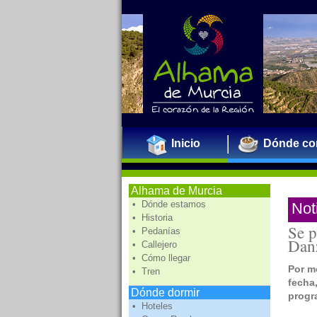
Inicio
Dónde co
Alhama de Murcia
• Dónde estamos
Not
• Historia
Se p
• Pedanías
Dan
• Callejero
• Cómo llegar
Por m
• Tren
fecha
Dónde dormir
progr
• Hoteles