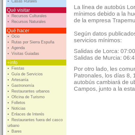
• Casas Rurales
La línea de autobús Lo
Qué visitar
mínimos debido a la hue
• Recursos Culturales
de la empresa Trapemus
• Recursos Naturales
Qué hacer
Según datos publicados
• Ocio
servicios mínimos:
• Rutas por Sierra Espuña
• Agenda
Salidas de Lorca: 07:00
• Visitas Guiadas
Salidas de Murcia: 06:4
+info
Por otro lado, les com
• Fiestas
• Guía de Servicios
Patronales, los días 8, 
• Artesanía
autobús cambiará de ub
• Gastronomía
Campos, junto a la estac
• Restaurantes urbanos
• Oficina de Turismo
• Folletos
• Noticias
• Enlaces de Interés
• Restaurantes fuera del casco
urbano
• Bares