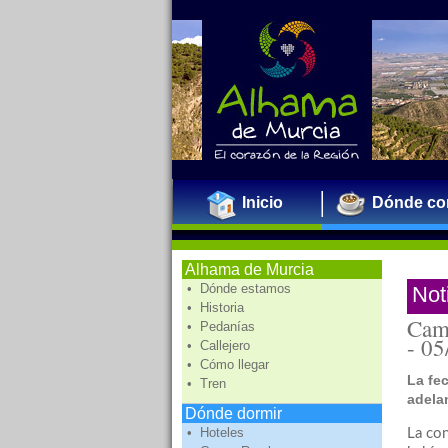
Inicio
Dónde co
Alhama de Murcia
• Dónde estamos
Not
• Historia
Camb
• Pedanías
-
05
• Callejero
• Cómo llegar
La fec
• Tren
adelan
Dónde dormir
• Hoteles
La co