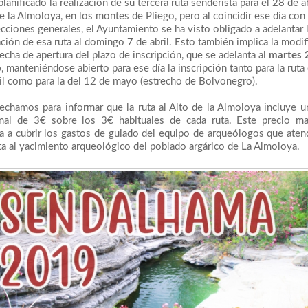
planificado la realización de su tercera ruta senderista para el 28 de a
e la Almoloya, en los montes de Pliego, pero al coincidir ese día con 
ecciones generales, el Ayuntamiento se ha visto obligado a adelantar 
ación de esa ruta al domingo 7 de abril. Esto también implica la modif
fecha de apertura del plazo de inscripción, que se adelanta al
martes 
o
, manteniéndose abierto para ese día la inscripción tanto para la ruta
il como para la del 12 de mayo (estrecho de Bolvonegro).
echamos para informar que la ruta al Alto de la Almoloya incluye u
onal de 3€ sobre los 3€ habituales de cada ruta. Este precio m
a a cubrir los gastos de guiado del equipo de arqueólogos que aten
ita al yacimiento arqueológico del poblado argárico de La Almoloya.