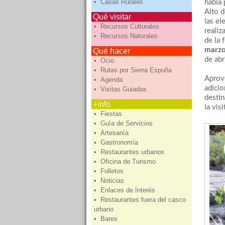
• Casas Rurales
había 
Alto d
Qué visitar
las el
• Recursos Culturales
realiz
• Recursos Naturales
de la 
marz
Qué hacer
de abr
• Ocio
• Rutas por Sierra Espuña
Aprov
• Agenda
adici
• Visitas Guiadas
destin
+info
la vis
• Fiestas
• Guía de Servicios
• Artesanía
• Gastronomía
• Restaurantes urbanos
• Oficina de Turismo
• Folletos
• Noticias
• Enlaces de Interés
• Restaurantes fuera del casco
urbano
• Bares