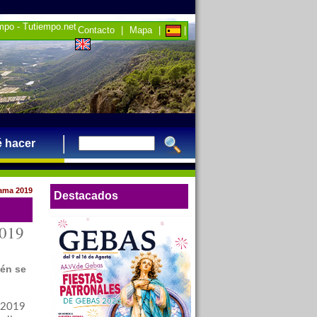
empo - Tutiempo.net
Contacto
|
Mapa
|
|
 hacer
hama 2019
Destacados
2019
ién se
 2019