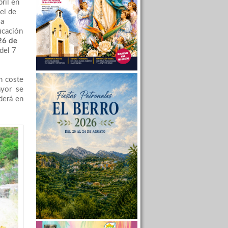
bril en
el de
la
icación
26 de
 del 7
n coste
ayor se
derá en