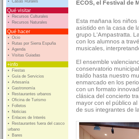
• Casas Rurales
ECOS, el Festival de 
Qué visitar
• Recursos Culturales
Esta mañana los niños 
• Recursos Naturales
asistido en la casa de l
Qué hacer
grupo L'Ampastratta. L
• Ocio
con los alumnos a travé
• Rutas por Sierra Espuña
musicales, interpretan
• Agenda
• Visitas Guiadas
El ensemble valenciano
+info
conservatorio municipal 
• Fiestas
traído hasta nuestro mu
• Guía de Servicios
enmarcado en los perio
• Artesanía
• Gastronomía
con un formato innovad
• Restaurantes urbanos
clásica del concierto t
• Oficina de Turismo
mayor con el público al 
• Folletos
de sus integrantes de l
• Noticias
• Enlaces de Interés
• Restaurantes fuera del casco
urbano
• Bares