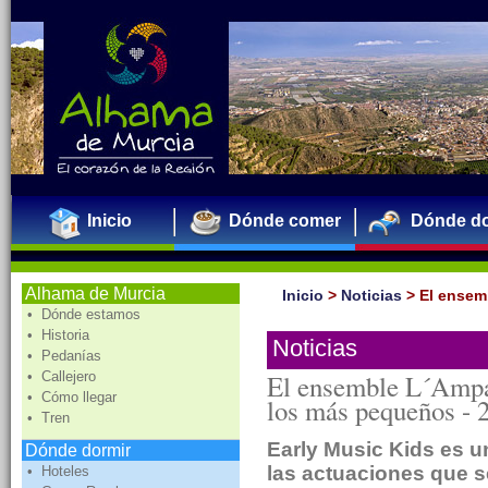
Inicio
Dónde comer
Dónde do
Alhama de Murcia
Inicio
>
Noticias
>
El ensem
• Dónde estamos
• Historia
Noticias
• Pedanías
• Callejero
El ensemble L´Ampas
• Cómo llegar
los más pequeños -
• Tren
Early Music Kids es 
Dónde dormir
las actuaciones que s
• Hoteles