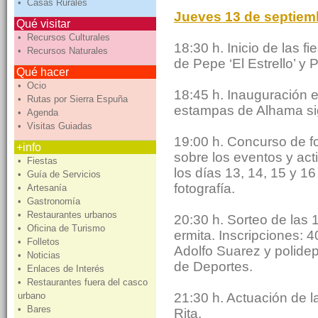
• Casas Rurales
Jueves 13 de septiem
Qué visitar
• Recursos Culturales
18:30 h. Inicio de las 
• Recursos Naturales
de Pepe ‘El Estrello’ y 
Qué hacer
• Ocio
18:45 h. Inauguración ex
• Rutas por Sierra Espuña
estampas de Alhama sig
• Agenda
• Visitas Guiadas
19:00 h. Concurso de fo
+info
sobre los eventos y act
• Fiestas
los días 13, 14, 15 y 1
• Guía de Servicios
fotografía.
• Artesanía
• Gastronomía
• Restaurantes urbanos
20:30 h. Sorteo de las 1
• Oficina de Turismo
ermita. Inscripciones: 
• Folletos
Adolfo Suarez y polidep
• Noticias
de Deportes.
• Enlaces de Interés
• Restaurantes fuera del casco
21:30 h. Actuación de la
urbano
• Bares
Rita.