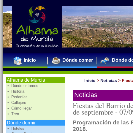
Inicio
Dónde comer
Dónde do
Alhama de Murcia
Inicio
>
Noticias
>
Fiest
• Dónde estamos
• Historia
Noticias
• Pedanías
• Callejero
Fiestas del Barrio d
• Cómo llegar
de septiembre -
07/0
• Tren
Programación de las F
Dónde dormir
2018.
• Hoteles