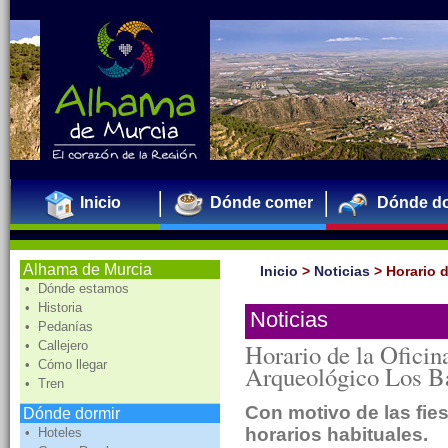
Inicio
Dónde comer
Dónde do
Alhama de Murcia
Inicio
>
Noticias
>
Horario 
• Dónde estamos
• Historia
Noticias
• Pedanías
• Callejero
Horario de la Ofici
• Cómo llegar
Arqueológico Los B
• Tren
Con motivo de las fies
Dónde dormir
horarios habituales.
• Hoteles