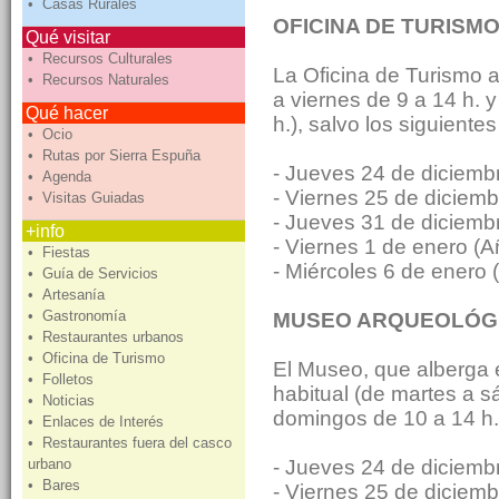
• Casas Rurales
OFICINA DE TURISM
Qué visitar
• Recursos Culturales
La Oficina de Turismo ab
• Recursos Naturales
a viernes de 9 a 14 h. 
Qué hacer
h.), salvo los siguient
• Ocio
• Rutas por Sierra Espuña
- Jueves 24 de diciem
• Agenda
- Viernes 25 de diciemb
• Visitas Guiadas
- Jueves 31 de diciemb
+info
- Viernes 1 de enero (
• Fiestas
- Miércoles 6 de enero 
• Guía de Servicios
• Artesanía
• Gastronomía
MUSEO ARQUEOLÓG
• Restaurantes urbanos
• Oficina de Turismo
El Museo, que alberga e
• Folletos
habitual (de martes a s
• Noticias
domingos de 10 a 14 h.)
• Enlaces de Interés
• Restaurantes fuera del casco
- Jueves 24 de diciemb
urbano
• Bares
- Viernes 25 de diciemb