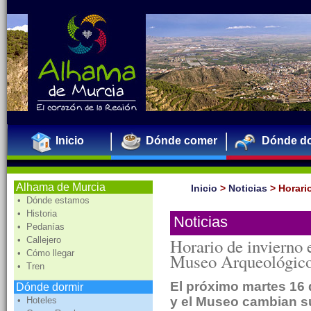
Inicio
Dónde comer
Dónde do
Alhama de Murcia
Inicio
>
Noticias
>
Horari
• Dónde estamos
• Historia
Noticias
• Pedanías
• Callejero
Horario de invierno 
• Cómo llegar
Museo Arqueológico
• Tren
El próximo martes 16 
Dónde dormir
y el Museo cambian su
• Hoteles