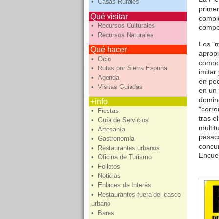
• Casas Rurales
primer
Qué visitar
comple
• Recursos Culturales
compet
• Recursos Naturales
Los "m
Qué hacer
apropi
• Ocio
compon
• Rutas por Sierra Espuña
imitar
• Agenda
en peq
• Visitas Guiadas
en un 
doming
+info
"corre
• Fiestas
tras 
• Guía de Servicios
multit
• Artesanía
pasaca
• Gastronomía
concur
• Restaurantes urbanos
Encuen
• Oficina de Turismo
• Folletos
• Noticias
• Enlaces de Interés
• Restaurantes fuera del casco
urbano
• Bares