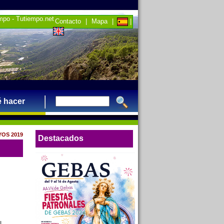
empo - Tutiempo.net
Contacto
|
Mapa
|
|
 hacer
YOS 2019
Destacados
l