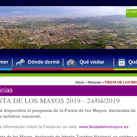
El ti
mer
Dónde dormir
Qué visitar
Qué
Inicio
>
Noticias
>
FIESTA DE LOS MA
icias
STA DE LOS MAYOS 2019 -
24/04/2019
tá disponible el programa de la Fiesta de los Mayos, declarada de
s turístico nacional.
a información sobre la Fiesta en su web:
www.fiestadelosmayos.es
sta de los Mayos, declarada de Interés Turístico Nacional, se celebra e