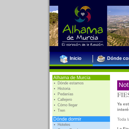
Inicio
Dónde co
Alhama de Murcia
• Dónde estamos
Not
• Historia
FIE
• Pedanías
• Callejero
Ya es
• Cómo llegar
interé
• Tren
Dónde dormir
Toda l
• Hoteles
La Fie