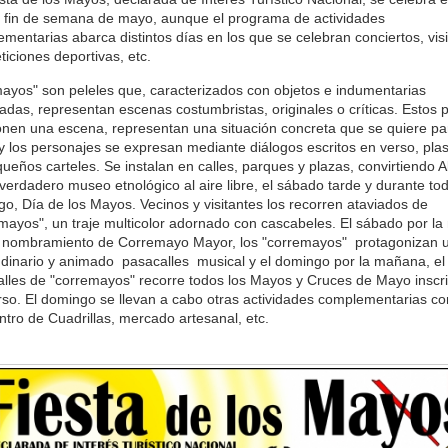
 fin de semana de mayo, aunque el programa de actividades
mentarias abarca distintos días en los que se celebran conciertos, visi
iciones deportivas, etc.
ayos" son peleles que, caracterizados con objetos e indumentarias
adas, representan escenas costumbristas, originales o críticas. Estos p
en una escena, representan una situación concreta que se quiere pa
 y los personajes se expresan mediante diálogos escritos en verso, pl
ueños carteles. Se instalan en calles, parques y plazas, convirtiendo 
verdadero museo etnológico al aire libre, el sábado tarde y durante tod
o, Día de los Mayos. Vecinos y visitantes los recorren ataviados de
mayos", un traje multicolor adornado con cascabeles. El sábado por la
el nombramiento de Corremayo Mayor, los "corremayos" protagonizan 
udinario y animado pasacalles musical y el domingo por la mañana, el
lles de "corremayos" recorre todos los Mayos y Cruces de Mayo inscri
so. El domingo se llevan a cabo otras actividades complementarias c
tro de Cuadrillas, mercado artesanal, etc.