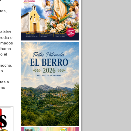
tas,
eleles
rodia o
asmados
Alhama
o el
 noche,
un
tas a
omo