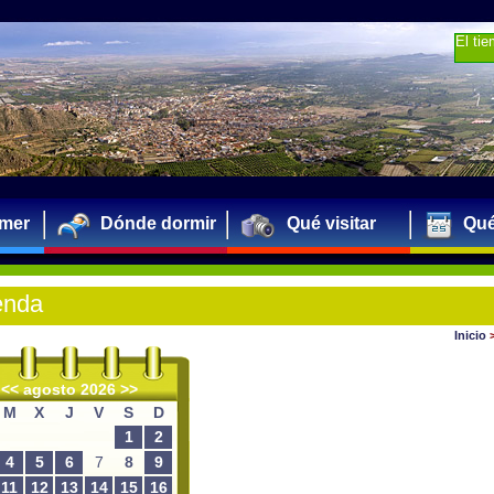
El ti
mer
Dónde dormir
Qué visitar
Qué
enda
Inicio
<<
agosto 2026
>>
M
X
J
V
S
D
1
2
4
5
6
7
8
9
11
12
13
14
15
16