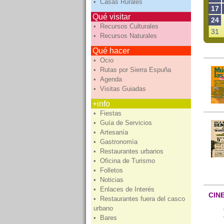
• Casas Rurales
17
Qué visitar
24
• Recursos Culturales
31
• Recursos Naturales
Qué hacer
• Ocio
• Rutas por Sierra Espuña
• Agenda
• Visitas Guiadas
+info
• Fiestas
• Guía de Servicios
• Artesanía
• Gastronomía
• Restaurantes urbanos
• Oficina de Turismo
• Folletos
• Noticias
• Enlaces de Interés
CIN
• Restaurantes fuera del casco
urbano
• Bares