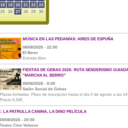
18
19
20
21
22
23
25
26
27
28
29
30
MÚSICA EN LAS PEDANÍAS: AIRES DE ESPUÑA
08/08/2026 - 22:00
El Berro
Entrada libre.
FIESTAS DE GEBAS 2026: RUTA SENDERISMO GUIAD
"MARCHA AL BERRO"
09/08/2026 - 8:00
Salón Social de Gebas
Plazas limitadas. Plazo de inscripción hasta el día 4 de agosto a las 14
Precio 6,50€.
E: LA PATRULLA CANINA, LA DINO PELÍCULA
09/08/2026 - 20:00
Teatro Cine Velasco