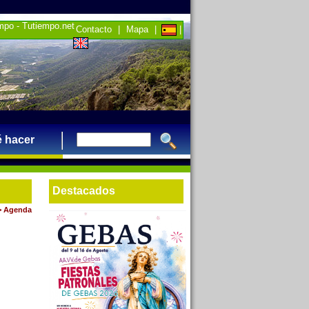
empo - Tutiempo.net
Contacto
|
Mapa
|
|
 hacer
Destacados
>
Agenda