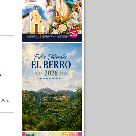
A
:00h.