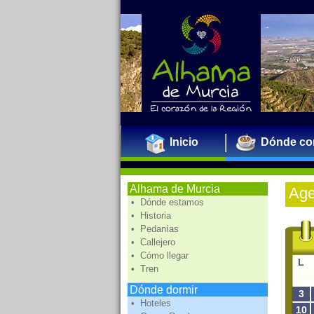
Inicio
Dónde co
Alhama de Murcia
Ag
• Dónde estamos
• Historia
• Pedanías
• Callejero
• Cómo llegar
L
• Tren
Dónde dormir
3
• Hoteles
10