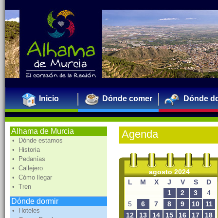
Inicio
Dónde comer
Dónde do
Alhama de Murcia
Agenda
• Dónde estamos
• Historia
• Pedanías
• Callejero
agosto 2024
• Cómo llegar
L
M
X
J
V
S
D
• Tren
1
2
3
4
Dónde dormir
5
6
7
8
9
10
11
• Hoteles
12
13
14
15
16
17
18