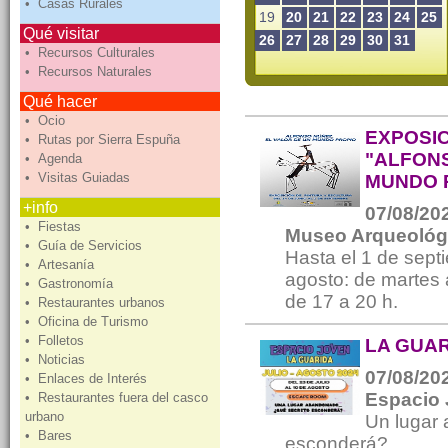
• Casas Rurales
19
20
21
22
23
24
25
Qué visitar
26
27
28
29
30
31
• Recursos Culturales
• Recursos Naturales
Qué hacer
• Ocio
EXPOSIC
• Rutas por Sierra Espuña
"ALFONS
• Agenda
• Visitas Guiadas
MUNDO 
+info
07/08/202
• Fiestas
Museo Arqueológ
• Guía de Servicios
Hasta el 1 de septi
• Artesanía
agosto: de martes 
• Gastronomía
de 17 a 20 h.
• Restaurantes urbanos
• Oficina de Turismo
• Folletos
LA GUAR
• Noticias
07/08/202
• Enlaces de Interés
Espacio 
• Restaurantes fuera del casco
urbano
Un lugar
• Bares
esconderá?