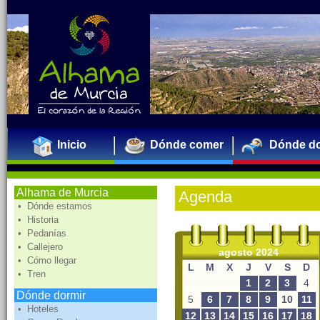
Inicio
Dónde comer
Dónde do
Alhama de Murcia
Agenda
• Dónde estamos
• Historia
• Pedanías
• Callejero
agosto 2024
• Cómo llegar
L
M
X
J
V
S
D
• Tren
1
2
3
4
Dónde dormir
5
6
7
8
9
10
11
• Hoteles
12
13
14
15
16
17
18