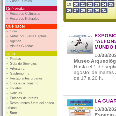
• Casas Rurales
19
20
21
22
23
24
25
Qué visitar
26
27
28
29
30
31
• Recursos Culturales
• Recursos Naturales
Qué hacer
• Ocio
EXPOSIC
• Rutas por Sierra Espuña
"ALFONS
• Agenda
• Visitas Guiadas
MUNDO 
+info
10/08/202
• Fiestas
Museo Arqueológ
• Guía de Servicios
Hasta el 1 de septi
• Artesanía
agosto: de martes 
• Gastronomía
de 17 a 20 h.
• Restaurantes urbanos
• Oficina de Turismo
• Folletos
• Noticias
• Enlaces de Interés
LA GUAR
• Restaurantes fuera del casco
urbano
10/08/202
• Bares
Espacio 