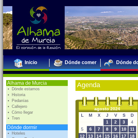
Inicio
Dónde comer
Dónde do
Alhama de Murcia
Agenda
• Dónde estamos
• Historia
• Pedanías
• Callejero
agosto 2024
• Cómo llegar
L
M
X
J
V
S
D
• Tren
1
2
3
4
Dónde dormir
5
6
7
8
9
10
11
• Hoteles
12
13
14
15
16
17
18