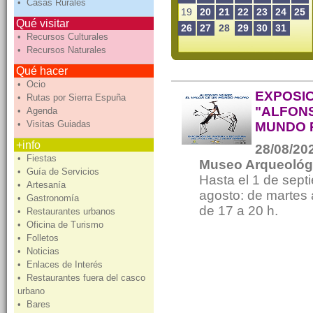
• Casas Rurales
19
20
21
22
23
24
25
Qué visitar
26
27
28
29
30
31
• Recursos Culturales
• Recursos Naturales
Qué hacer
• Ocio
EXPOSIC
• Rutas por Sierra Espuña
"ALFONS
• Agenda
• Visitas Guiadas
MUNDO 
+info
28/08/202
• Fiestas
Museo Arqueológ
• Guía de Servicios
Hasta el 1 de septi
• Artesanía
agosto: de martes 
• Gastronomía
de 17 a 20 h.
• Restaurantes urbanos
• Oficina de Turismo
• Folletos
• Noticias
• Enlaces de Interés
• Restaurantes fuera del casco
urbano
• Bares