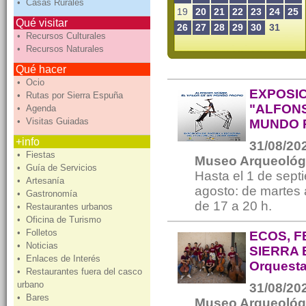
• Casas Rurales
19
20
21
22
23
24
25
Qué visitar
26
27
28
29
30
31
• Recursos Culturales
• Recursos Naturales
Qué hacer
• Ocio
EXPOSIC
• Rutas por Sierra Espuña
"ALFONS
• Agenda
• Visitas Guiadas
MUNDO 
+info
31/08/202
• Fiestas
Museo Arqueológ
• Guía de Servicios
Hasta el 1 de septi
• Artesanía
agosto: de martes 
• Gastronomía
de 17 a 20 h.
• Restaurantes urbanos
• Oficina de Turismo
• Folletos
ECOS, F
• Noticias
SIERRA 
• Enlaces de Interés
Orquesta
• Restaurantes fuera del casco
urbano
31/08/202
• Bares
Museo Arqueológ