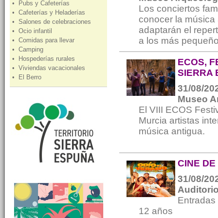
• Pubs y Cafeterías
Los conciertos fam
• Cafeterías y Heladerías
conocer la música a
• Salones de celebraciones
adaptarán el reper
• Ocio infantil
a los más pequeño
• Comidas para llevar
• Camping
• Hospederías rurales
ECOS, F
• Viviendas vacacionales
SIERRA
• El Berro
31/08/202
Museo A
El VIII ECOS Festi
Murcia artistas int
música antigua.
CINE DE
31/08/202
Auditori
Entradas
12 años