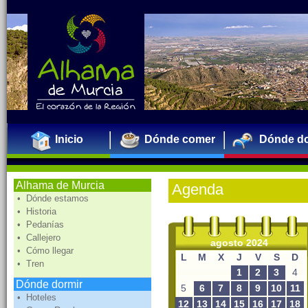
Inicio
Dónde comer
Dónde do
Alhama de Murcia
Agenda
• Dónde estamos
• Historia
• Pedanías
• Callejero
agosto 2024
• Cómo llegar
L
M
X
J
V
S
D
• Tren
1
2
3
4
Dónde dormir
5
6
7
8
9
10
11
• Hoteles
12
13
14
15
16
17
18