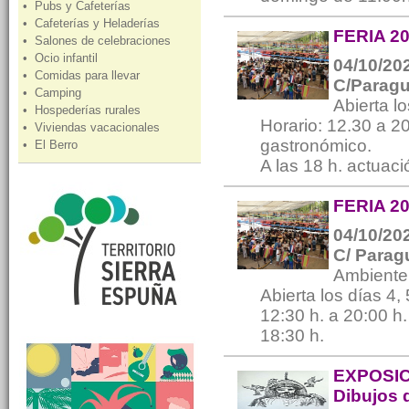
• Pubs y Cafeterías
• Cafeterías y Heladerías
FERIA 20
• Salones de celebraciones
• Ocio infantil
04/10/202
• Comidas para llevar
C/Paragua
• Camping
Abierta lo
• Hospederías rurales
Horario: 12.30 a 2
• Viviendas vacacionales
gastronómico.
• El Berro
A las 18 h. actuaci
FERIA 20
04/10/202
C/ Parag
Ambiente 
Abierta los días 4, 
12:30 h. a 20:00 h.
18:30 h.
EXPOSIC
Dibujos 