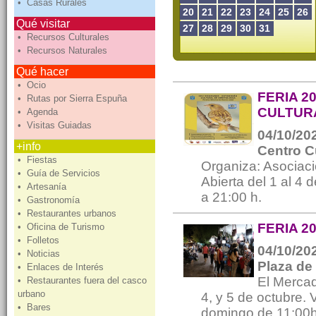
• Casas Rurales
20
21
22
23
24
25
26
Qué visitar
27
28
29
30
31
• Recursos Culturales
• Recursos Naturales
Qué hacer
• Ocio
FERIA 2
• Rutas por Sierra Espuña
CULTUR
• Agenda
• Visitas Guiadas
04/10/202
+info
Centro C
• Fiestas
Organiza: Asociaci
• Guía de Servicios
Abierta del 1 al 4 
• Artesanía
a 21:00 h.
• Gastronomía
• Restaurantes urbanos
FERIA 2
• Oficina de Turismo
• Folletos
04/10/202
• Noticias
Plaza de
• Enlaces de Interés
El Mercadi
• Restaurantes fuera del casco
urbano
4, y 5 de octubre.
• Bares
domingo de 11:00h