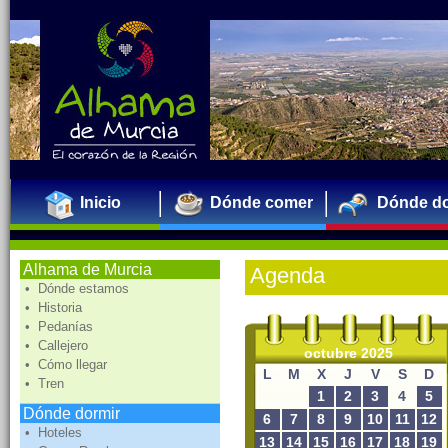
Inicio
Dónde comer
Dónde do
Alhama de Murcia
Agenda
• Dónde estamos
• Historia
• Pedanías
• Callejero
octubre 2025
• Cómo llegar
L
M
X
J
V
S
D
• Tren
1
2
3
4
5
Dónde dormir
6
7
8
9
10
11
12
• Hoteles
13
14
15
16
17
18
19