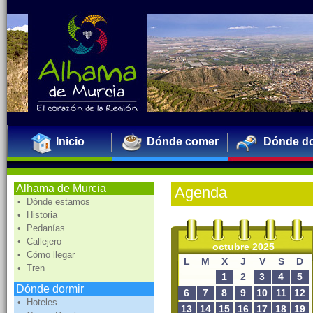
Inicio
Dónde comer
Dónde do
Alhama de Murcia
Agenda
• Dónde estamos
• Historia
• Pedanías
• Callejero
octubre 2025
• Cómo llegar
L
M
X
J
V
S
D
• Tren
1
2
3
4
5
Dónde dormir
6
7
8
9
10
11
12
• Hoteles
13
14
15
16
17
18
19