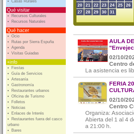
• Casas Rurales
20
21
22
23
24
25
26
Qué visitar
27
28
29
30
31
• Recursos Culturales
• Recursos Naturales
Qué hacer
• Ocio
AULA DE
• Rutas por Sierra Espuña
"Envejec
• Agenda
• Visitas Guiadas
02/10/202
+info
Centro d
• Fiestas
La asistencia es li
• Guía de Servicios
• Artesanía
FERIA 2
• Gastronomía
CULTUR
• Restaurantes urbanos
• Oficina de Turismo
02/10/202
• Folletos
Centro C
• Noticias
Organiza: Asociaci
• Enlaces de Interés
Abierta del 1 al 4 
• Restaurantes fuera del casco
urbano
a 21:00 h.
• Bares