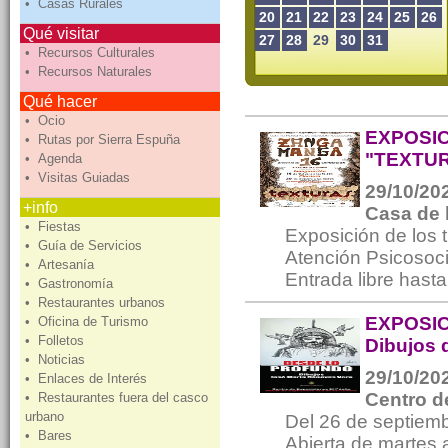
• Casas Rurales
20
21
22
23
24
25
26
Qué visitar
27
28
29
30
31
• Recursos Culturales
• Recursos Naturales
Qué hacer
• Ocio
EXPOSI
• Rutas por Sierra Espuña
"TEXTU
• Agenda
• Visitas Guiadas
29/10/202
+info
Casa de 
• Fiestas
Exposición de los 
• Guía de Servicios
Atención Psicosoci
• Artesanía
Entrada libre hasta
• Gastronomía
• Restaurantes urbanos
EXPOSIC
• Oficina de Turismo
• Folletos
Dibujos 
• Noticias
29/10/202
• Enlaces de Interés
Centro d
• Restaurantes fuera del casco
urbano
Del 26 de septiem
• Bares
Abierta de martes 