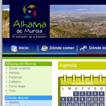
Inicio
Dónde comer
Dónde do
Alhama de Murcia
Agenda
• Dónde estamos
• Historia
• Pedanías
• Callejero
octubre 2025
• Cómo llegar
L
M
X
J
V
S
D
• Tren
1
2
3
4
5
Dónde dormir
6
7
8
9
10
11
12
• Hoteles
13
14
15
16
17
18
19