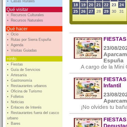
• Casas Rurales
18
19
20
21
22
23
24
Qué visitar
25
26
27
28
29
30
31
• Recursos Culturales
• Recursos Naturales
Qué hacer
• Ocio
FIESTAS 
• Rutas por Sierra Espuña
• Agenda
23/08/202
• Visitas Guiadas
Aparcami
+info
Espuña
• Fiestas
A cargo de la Mini
• Guía de Servicios
• Artesanía
FIESTAS
• Gastronomía
Infantil
• Restaurantes urbanos
• Oficina de Turismo
23/08/202
• Folletos
Aparcam
• Noticias
¡No olvides tu baña
• Enlaces de Interés
• Restaurantes fuera del casco
urbano
FIESTAS
• Bares
Degustac