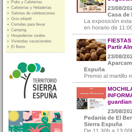
• Pubs y Cafeterías
23/08/202
• Cafeterías y Heladerías
• Salones de celebraciones
Casa de 
• Ocio infantil
La exposición estar
• Comidas para llevar
en horario de 11:00
• Camping
• Hospederías rurales
FIESTAS
• Viviendas vacacionales
Partir A
• El Berro
23/08/202
Aparcami
Espuña
Premio al martillo 
MOCHILA
INFORMA
guardian
23/08/202
Pedanía de El Ber
Sierra Espuña
De 11.30h a 13.00h