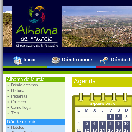
Inicio
Dónde comer
Dónde do
Alhama de Murcia
Agenda
• Dónde estamos
• Historia
• Pedanías
• Callejero
agosto 2025
• Cómo llegar
L
M
X
J
V
S
D
• Tren
1
2
3
Dónde dormir
4
5
6
7
8
9
10
• Hoteles
11
12
13
14
15
16
17