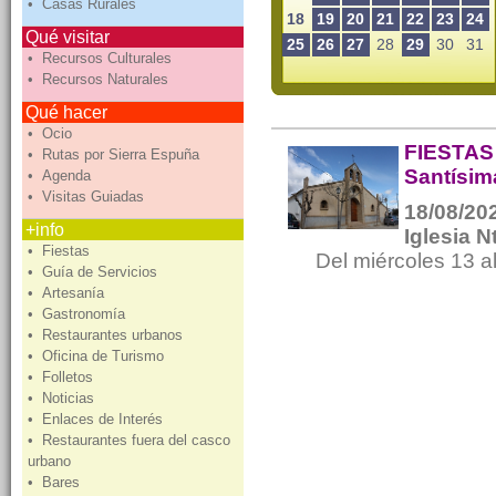
• Casas Rurales
18
19
20
21
22
23
24
Qué visitar
25
26
27
28
29
30
31
• Recursos Culturales
• Recursos Naturales
Qué hacer
• Ocio
FIESTAS
• Rutas por Sierra Espuña
Santísim
• Agenda
• Visitas Guiadas
18/08/202
+info
Iglesia N
• Fiestas
Del miércoles 13 a
• Guía de Servicios
• Artesanía
• Gastronomía
• Restaurantes urbanos
• Oficina de Turismo
• Folletos
• Noticias
• Enlaces de Interés
• Restaurantes fuera del casco
urbano
• Bares