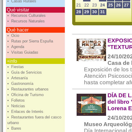
• Casas Rurales
21
22
23
24
25
26
27
Qué visitar
28
29
30
31
• Recursos Culturales
• Recursos Naturales
Qué hacer
• Ocio
EXPOSI
• Rutas por Sierra Espuña
"TEXTU
• Agenda
• Visitas Guiadas
24/10/202
+info
Casa de 
• Fiestas
Exposición de los 
• Guía de Servicios
Atención Psicosoci
• Artesanía
hasta completar af
• Gastronomía
• Restaurantes urbanos
DÍA DE 
• Oficina de Turismo
• Folletos
del libro
• Noticias
Lorena 
• Enlaces de Interés
24/10/202
• Restaurantes fuera del casco
urbano
Museo Arqueológ
• Bares
Día Internacional d