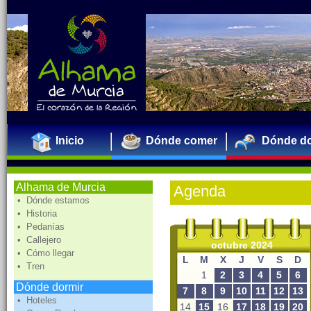
Inicio
Dónde comer
Dónde do
Alhama de Murcia
Agenda
• Dónde estamos
• Historia
• Pedanías
• Callejero
octubre 2024
• Cómo llegar
L
M
X
J
V
S
D
• Tren
1
2
3
4
5
6
Dónde dormir
7
8
9
10
11
12
13
• Hoteles
14
15
16
17
18
19
20