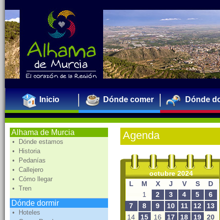
Inicio
Dónde comer
Dónde do
Alhama de Murcia
Agenda
• Dónde estamos
• Historia
• Pedanías
• Callejero
octubre 2024
• Cómo llegar
L
M
X
J
V
S
D
• Tren
1
2
3
4
5
6
Dónde dormir
7
8
9
10
11
12
13
• Hoteles
14
15
16
17
18
19
20