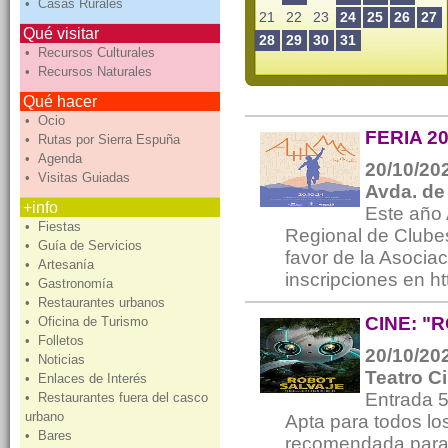
• Casas Rurales
21
22
23
24
25
26
27
Qué visitar
28
29
30
31
• Recursos Culturales
• Recursos Naturales
Qué hacer
• Ocio
FERIA 2
• Rutas por Sierra Espuña
• Agenda
20/10/202
• Visitas Guiadas
Avda. de
+info
Este año
• Fiestas
Regional de Clube
• Guía de Servicios
favor de la Asociac
• Artesanía
inscripciones en h
• Gastronomía
• Restaurantes urbanos
CINE: "
• Oficina de Turismo
• Folletos
20/10/202
• Noticias
Teatro C
• Enlaces de Interés
Entrada 
• Restaurantes fuera del casco
urbano
Apta para todos los
• Bares
recomendada para l