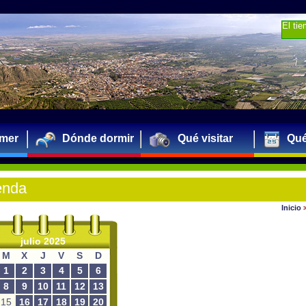
El ti
mer
Dónde dormir
Qué visitar
Qué
enda
Inicio
julio 2025
M
X
J
V
S
D
1
2
3
4
5
6
8
9
10
11
12
13
15
16
17
18
19
20