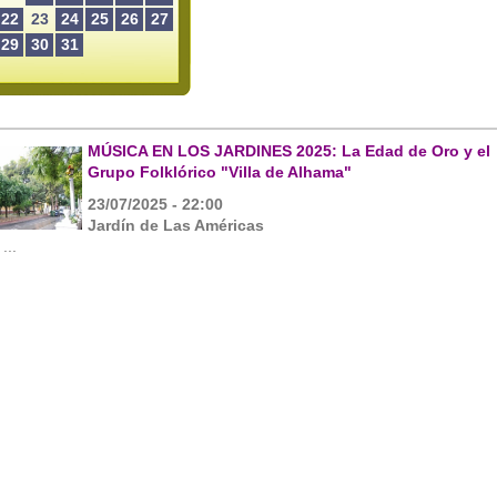
22
23
24
25
26
27
29
30
31
MÚSICA EN LOS JARDINES 2025: La Edad de Oro y el
Grupo Folklórico "Villa de Alhama"
23/07/2025 - 22:00
Jardín de Las Américas
...