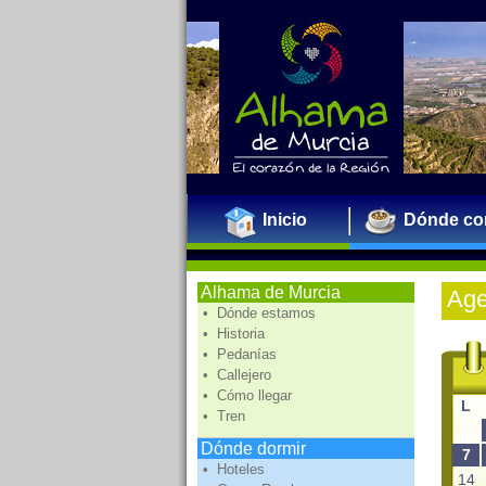
Inicio
Dónde co
Alhama de Murcia
Ag
• Dónde estamos
• Historia
• Pedanías
• Callejero
• Cómo llegar
L
• Tren
Dónde dormir
7
• Hoteles
14