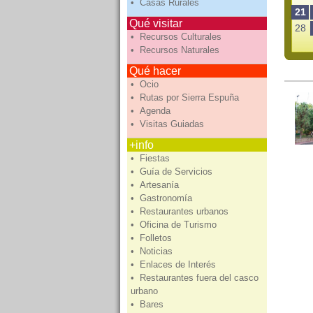
• Casas Rurales
21
Qué visitar
28
• Recursos Culturales
• Recursos Naturales
Qué hacer
• Ocio
• Rutas por Sierra Espuña
• Agenda
• Visitas Guiadas
+info
• Fiestas
• Guía de Servicios
• Artesanía
• Gastronomía
• Restaurantes urbanos
• Oficina de Turismo
• Folletos
• Noticias
• Enlaces de Interés
• Restaurantes fuera del casco
urbano
• Bares