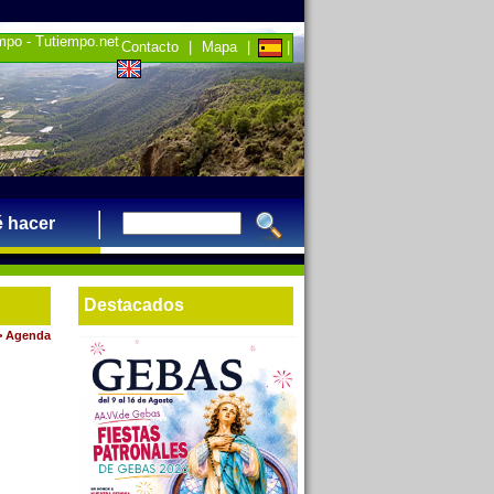
empo - Tutiempo.net
Contacto
|
Mapa
|
|
 hacer
Destacados
>
Agenda