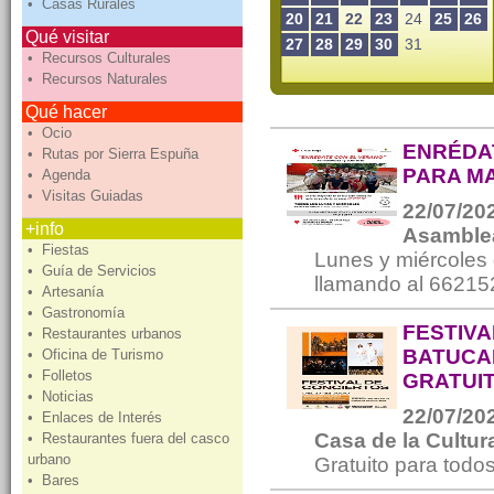
• Casas Rurales
20
21
22
23
24
25
26
Qué visitar
27
28
29
30
31
• Recursos Culturales
• Recursos Naturales
Qué hacer
• Ocio
ENRÉDA
• Rutas por Sierra Espuña
PARA M
• Agenda
• Visitas Guiadas
22/07/202
+info
Asamblea
• Fiestas
Lunes y miércoles 
• Guía de Servicios
llamando al 66215
• Artesanía
• Gastronomía
FESTIVA
• Restaurantes urbanos
BATUCAD
• Oficina de Turismo
• Folletos
GRATUI
• Noticias
22/07/202
• Enlaces de Interés
Casa de la Cultu
• Restaurantes fuera del casco
urbano
Gratuito para todos
• Bares