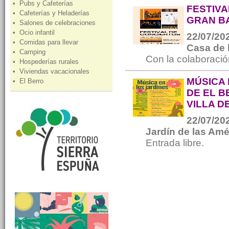
• Pubs y Cafeterías
FESTIVA
• Cafeterías y Heladerías
GRAN B
• Salones de celebraciones
• Ocio infantil
22/07/202
• Comidas para llevar
Casa de 
• Camping
Con la colaboració
• Hospederías rurales
• Viviendas vacacionales
MÚSICA 
• El Berro
DE EL 
VILLA D
22/07/202
Jardín de las Amé
Entrada libre.