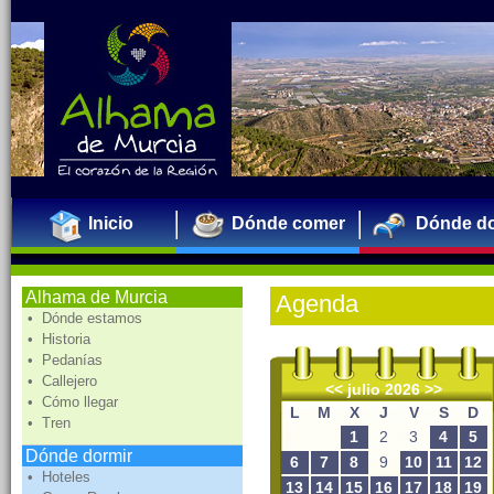
Inicio
Dónde comer
Dónde do
Alhama de Murcia
Agenda
• Dónde estamos
• Historia
• Pedanías
• Callejero
<<
julio 2026
>>
• Cómo llegar
L
M
X
J
V
S
D
• Tren
1
2
3
4
5
Dónde dormir
6
7
8
9
10
11
12
• Hoteles
13
14
15
16
17
18
19