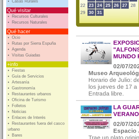
• Casas Rurales
22
23
24
25
26
27
28
Qué visitar
29
30
31
• Recursos Culturales
• Recursos Naturales
Qué hacer
• Ocio
EXPOSIC
• Rutas por Sierra Espuña
"ALFONS
• Agenda
• Visitas Guiadas
MUNDO 
+info
02/07/202
• Fiestas
Museo Arqueológ
• Guía de Servicios
Horario de Julio: 
• Artesanía
los jueves de 17 a
• Gastronomía
Entrada libre.
• Restaurantes urbanos
• Oficina de Turismo
• Folletos
LA GUAR
• Noticias
VERANO
• Enlaces de Interés
02/07/202
• Restaurantes fuera del casco
urbano
Espacio 
• Bares
Trae un plato orig