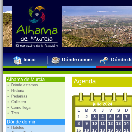
Inicio
Dónde comer
Dónde do
Alhama de Murcia
Agenda
• Dónde estamos
• Historia
• Pedanías
• Callejero
julio 2024
• Cómo llegar
L
M
X
J
V
S
D
• Tren
1
2
3
4
5
6
7
Dónde dormir
8
9
10
11
12
13
14
• Hoteles
15
16
17
18
19
20
21