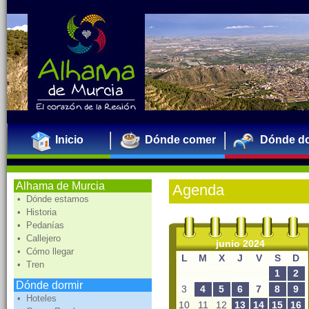
Inicio
Dónde comer
Dónde do
Alhama de Murcia
Agenda
• Dónde estamos
• Historia
• Pedanías
• Callejero
junio 2024
• Cómo llegar
L
M
X
J
V
S
D
• Tren
1
2
Dónde dormir
3
4
5
6
7
8
9
• Hoteles
10
11
12
13
14
15
16