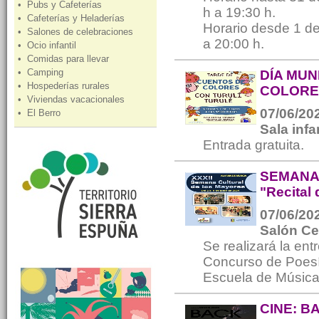
• Pubs y Cafeterías
h a 19:30 h.
• Cafeterías y Heladerías
Horario desde 1 de
• Salones de celebraciones
a 20:00 h.
• Ocio infantil
• Comidas para llevar
• Camping
DÍA MUN
• Hospederías rurales
COLORE
• Viviendas vacacionales
07/06/202
• El Berro
Sala infa
Entrada gratuita.
SEMANA
"Recital
07/06/202
Salón Ce
Se realizará la en
Concurso de Poesía
Escuela de Música
CINE: B