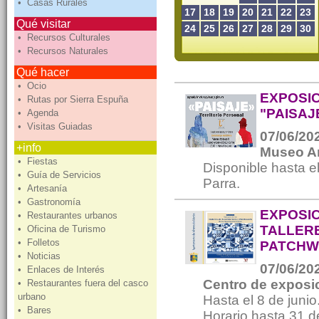
• Casas Rurales
17
18
19
20
21
22
23
Qué visitar
24
25
26
27
28
29
30
• Recursos Culturales
• Recursos Naturales
Qué hacer
• Ocio
EXPOSIC
• Rutas por Sierra Espuña
"PAISAJ
• Agenda
• Visitas Guiadas
07/06/202
+info
Museo A
• Fiestas
Disponible hasta e
• Guía de Servicios
Parra.
• Artesanía
• Gastronomía
EXPOSIC
• Restaurantes urbanos
TALLER
• Oficina de Turismo
• Folletos
PATCHW
• Noticias
07/06/202
• Enlaces de Interés
Centro de exposic
• Restaurantes fuera del casco
urbano
Hasta el 8 de junio
• Bares
Horario hasta 31 