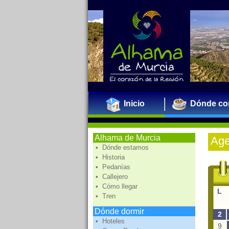
Inicio
Dónde co
Alhama de Murcia
Ag
• Dónde estamos
• Historia
• Pedanías
• Callejero
• Cómo llegar
L
• Tren
Dónde dormir
2
• Hoteles
9