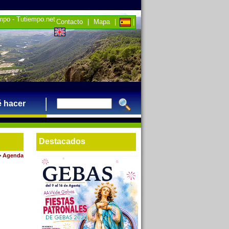
empo - Tutiempo.net
Contacto
|
Mapa
|
|
 hacer
Destacados
>
Agenda