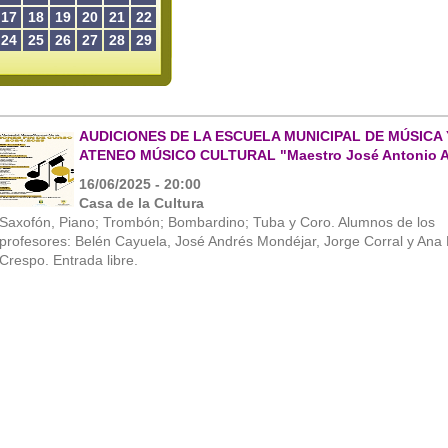
17
18
19
20
21
22
24
25
26
27
28
29
AUDICIONES DE LA ESCUELA MUNICIPAL DE MÚSICA 
ATENEO MÚSICO CULTURAL "Maestro José Antonio A
16/06/2025 - 20:00
Casa de la Cultura
Saxofón, Piano; Trombón; Bombardino; Tuba y Coro. Alumnos de los
profesores: Belén Cayuela, José Andrés Mondéjar, Jorge Corral y Ana
Crespo. Entrada libre.