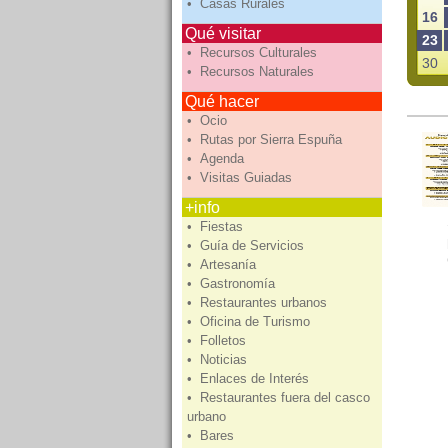
• Casas Rurales
16
Qué visitar
23
• Recursos Culturales
30
• Recursos Naturales
Qué hacer
• Ocio
• Rutas por Sierra Espuña
• Agenda
• Visitas Guiadas
+info
• Fiestas
• Guía de Servicios
• Artesanía
• Gastronomía
• Restaurantes urbanos
• Oficina de Turismo
• Folletos
• Noticias
• Enlaces de Interés
• Restaurantes fuera del casco
urbano
• Bares