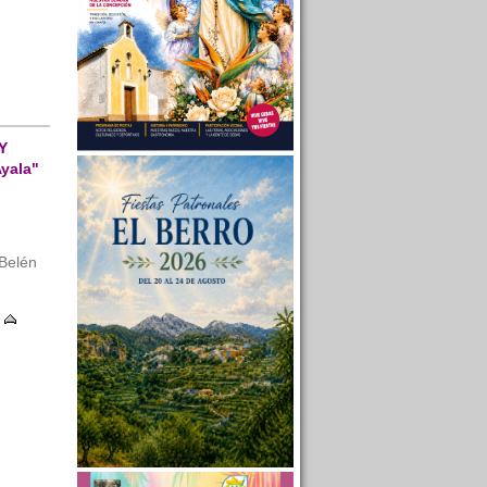
Y
yala"
 Belén