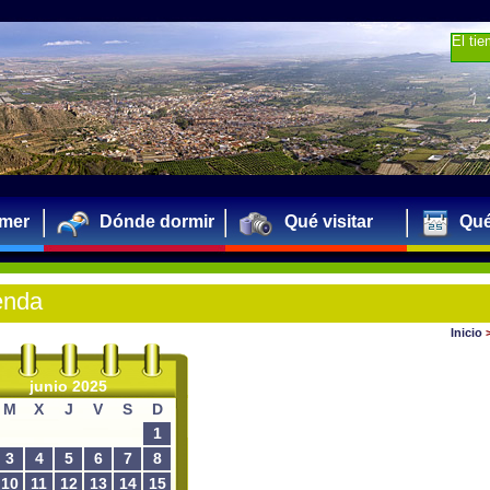
El ti
mer
Dónde dormir
Qué visitar
Qué
enda
Inicio
junio 2025
M
X
J
V
S
D
1
3
4
5
6
7
8
10
11
12
13
14
15