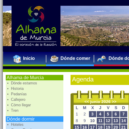
Inicio
Dónde comer
Dónde do
Alhama de Murcia
Agenda
• Dónde estamos
• Historia
• Pedanías
• Callejero
<<
junio 2026
>>
• Cómo llegar
L
M
X
J
V
S
D
• Tren
1
2
3
4
5
6
7
Dónde dormir
8
9
10
11
12
13
14
• Hoteles
15
16
17
18
19
20
21