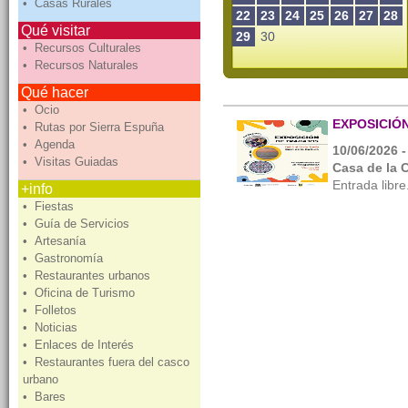
• Casas Rurales
22
23
24
25
26
27
28
Qué visitar
29
30
• Recursos Culturales
• Recursos Naturales
Qué hacer
• Ocio
EXPOSICIÓN
• Rutas por Sierra Espuña
• Agenda
10/06/2026 -
• Visitas Guiadas
Casa de la 
Entrada libre
+info
• Fiestas
• Guía de Servicios
• Artesanía
• Gastronomía
• Restaurantes urbanos
• Oficina de Turismo
• Folletos
• Noticias
• Enlaces de Interés
• Restaurantes fuera del casco
urbano
• Bares