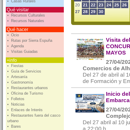
• Casas Rurales
20
21
22
23
24
25
26
Qué visitar
27
28
29
30
• Recursos Culturales
• Recursos Naturales
Qué hacer
• Ocio
Visita de
• Rutas por Sierra Espuña
CONCUR
• Agenda
• Visitas Guiadas
MAYOS
+info
27/04/202
• Fiestas
Comercios de Al
• Guía de Servicios
Del 27 de abril al 
• Artesanía
de Formación y Em
• Gastronomía
• Restaurantes urbanos
Inicio de
• Oficina de Turismo
• Folletos
Embarca
• Noticias
27/04/202
• Enlaces de Interés
Complejo
• Restaurantes fuera del casco
urbano
Del 27 abril al 10 
• Bares
a 22:00 h.