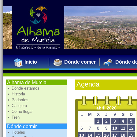
Inicio
Dónde comer
Dónde do
Alhama de Murcia
Agenda
• Dónde estamos
• Historia
• Pedanías
• Callejero
abril 2026
• Cómo llegar
L
M
X
J
V
S
D
• Tren
1
2
3
4
5
Dónde dormir
6
7
8
9
10
11
12
• Hoteles
13
14
15
16
17
18
19