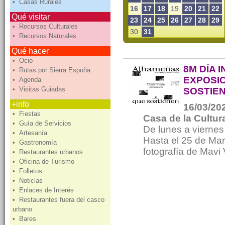
• Casas Rurales
16
17
18
19
20
21
22
Qué visitar
23
24
25
26
27
28
29
• Recursos Culturales
30
31
• Recursos Naturales
Qué hacer
• Ocio
8M DÍA 
• Rutas por Sierra Espuña
EXPOSI
• Agenda
• Visitas Guiadas
SOSTIE
+info
16/03/202
• Fiestas
Casa de la Cultur
• Guía de Servicios
De lunes a viernes
• Artesanía
Hasta el 25 de Mar
• Gastronomía
fotografía de Mavi
• Restaurantes urbanos
• Oficina de Turismo
• Folletos
• Noticias
• Enlaces de Interés
• Restaurantes fuera del casco
urbano
• Bares