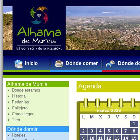
Inicio
Dónde comer
Dónde do
Alhama de Murcia
Agenda
• Dónde estamos
• Historia
• Pedanías
• Callejero
marzo 2026
• Cómo llegar
L
M
X
J
V
S
D
• Tren
1
Dónde dormir
2
3
4
5
6
7
8
• Hoteles
9
10
11
12
13
14
15