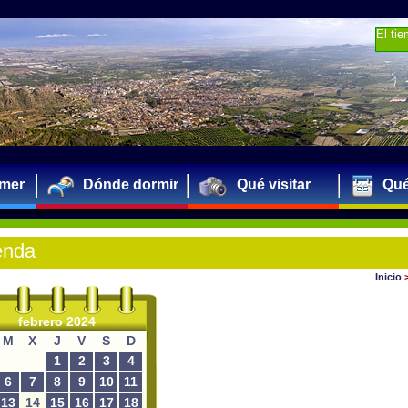
El ti
mer
Dónde dormir
Qué visitar
Qué
enda
Inicio
febrero 2024
M
X
J
V
S
D
1
2
3
4
6
7
8
9
10
11
13
14
15
16
17
18