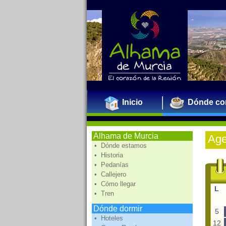
Inicio
Dónde co
Alhama de Murcia
Ag
• Dónde estamos
• Historia
• Pedanías
• Callejero
• Cómo llegar
L
• Tren
Dónde dormir
5
• Hoteles
12