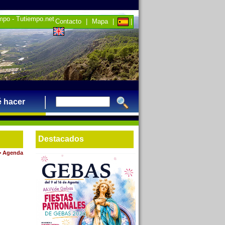
empo - Tutiempo.net
Contacto
|
Mapa
|
|
 hacer
Destacados
>
Agenda