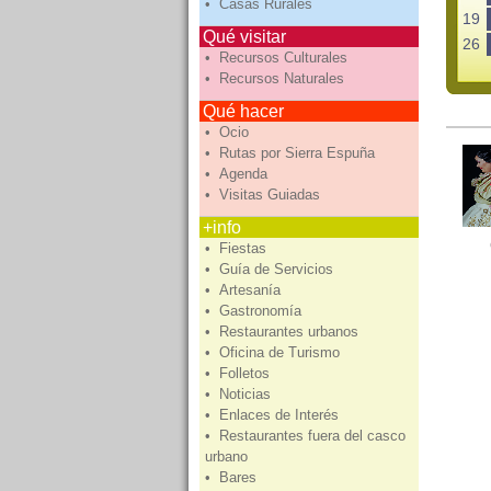
• Casas Rurales
19
Qué visitar
26
• Recursos Culturales
• Recursos Naturales
Qué hacer
• Ocio
• Rutas por Sierra Espuña
• Agenda
• Visitas Guiadas
+info
• Fiestas
• Guía de Servicios
• Artesanía
• Gastronomía
• Restaurantes urbanos
• Oficina de Turismo
• Folletos
• Noticias
• Enlaces de Interés
• Restaurantes fuera del casco
urbano
• Bares