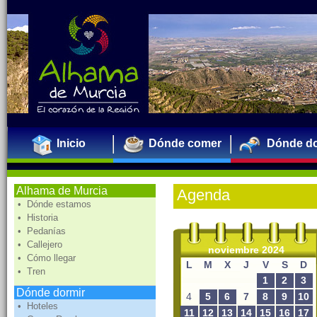
Inicio
Dónde comer
Dónde do
Alhama de Murcia
Agenda
• Dónde estamos
• Historia
• Pedanías
• Callejero
noviembre 2024
• Cómo llegar
L
M
X
J
V
S
D
• Tren
1
2
3
Dónde dormir
4
5
6
7
8
9
10
• Hoteles
11
12
13
14
15
16
17