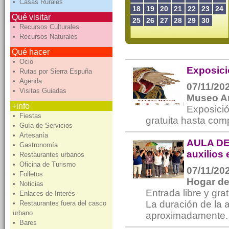
• Casas Rurales
18
19
20
21
22
23
24
Qué visitar
25
26
27
28
29
30
• Recursos Culturales
• Recursos Naturales
Qué hacer
• Ocio
Exposic
• Rutas por Sierra Espuña
• Agenda
07/11/202
• Visitas Guiadas
Museo A
+info
Exposició
• Fiestas
gratuita hasta com
• Guía de Servicios
• Artesanía
AULA DE
• Gastronomía
auxilios 
• Restaurantes urbanos
• Oficina de Turismo
07/11/202
• Folletos
Hogar de
• Noticias
Entrada libre y gra
• Enlaces de Interés
La duración de la 
• Restaurantes fuera del casco
urbano
aproximadamente
• Bares