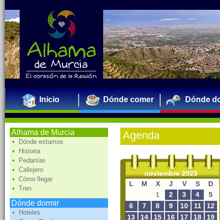
Inicio
Dónde comer
Dónde do
Alhama de Murcia
Agenda
• Dónde estamos
• Historia
• Pedanías
• Callejero
noviembre 2023
• Cómo llegar
L
M
X
J
V
S
D
• Tren
1
2
3
4
5
Dónde dormir
6
7
8
9
10
11
12
• Hoteles
13
14
15
16
17
18
19