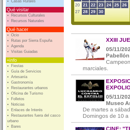
• Casas Rurales
20
21
22
23
24
25
26
Qué visitar
27
28
29
30
• Recursos Culturales
• Recursos Naturales
Qué hacer
• Ocio
XXIII J
• Rutas por Sierra Espuña
• Agenda
05/11/202
• Visitas Guiadas
Pabellón
+info
Campeona
• Fiestas
marciales.
• Guía de Servicios
• Artesanía
EXPOSI
• Gastronomía
EXPOLIO
• Restaurantes urbanos
• Oficina de Turismo
05/11/202
• Folletos
Museo A
• Noticias
De martes a sábado
• Enlaces de Interés
Domingos de 10 a 1
• Restaurantes fuera del casco
urbano
• Bares
CINE: "