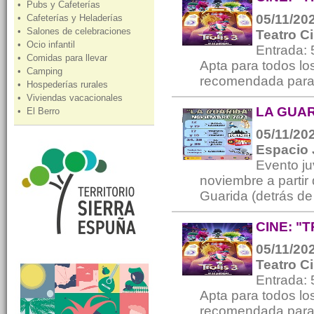
• Pubs y Cafeterías
05/11/202
• Cafeterías y Heladerías
• Salones de celebraciones
Teatro C
• Ocio infantil
Entrada:
• Comidas para llevar
Apta para todos los
• Camping
recomendada para 
• Hospederías rurales
• Viviendas vacacionales
LA GUA
• El Berro
05/11/202
Espacio 
Evento ju
noviembre a partir
Guarida (detrás de 
CINE: "
05/11/202
Teatro C
Entrada:
Apta para todos los
recomendada para 