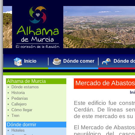
Inicio
Dónde comer
Dónde do
Alhama de Murcia
Mercado de Abastos
• Dónde estamos
In
• Historia
• Pedanías
Este edificio fue cons
• Callejero
Cerdán. De líneas senc
• Cómo llegar
de este mercado es su 
• Tren
Dónde dormir
El Mercado de Abastos
• Hoteles
neurálgico del casco