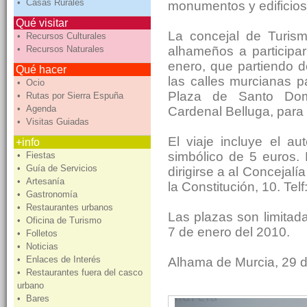
• Casas Rurales
monumentos y edificios 
Qué visitar
La concejal de Turism
• Recursos Culturales
• Recursos Naturales
alhameños a participar
enero, que partiendo d
Qué hacer
las calles murcianas 
• Ocio
Plaza de Santo Domi
• Rutas por Sierra Espuña
• Agenda
Cardenal Belluga, para f
• Visitas Guiadas
El viaje incluye el au
+info
simbólico de 5 euros. 
• Fiestas
• Guía de Servicios
dirigirse a al Concejalí
• Artesanía
la Constitución, 10. Tel
• Gastronomía
• Restaurantes urbanos
Las plazas son limitada
• Oficina de Turismo
7 de enero del 2010.
• Folletos
• Noticias
• Enlaces de Interés
Alhama de Murcia, 29 
• Restaurantes fuera del casco
urbano
• Bares