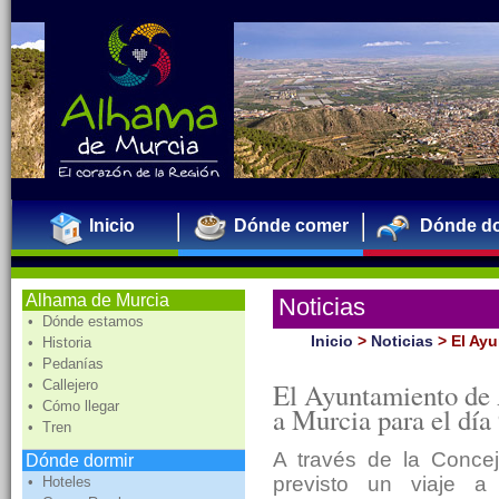
Inicio
Dónde comer
Dónde do
Alhama de Murcia
Noticias
• Dónde estamos
Inicio
>
Noticias
>
El Ayu
• Historia
• Pedanías
• Callejero
El Ayuntamiento de 
• Cómo llegar
a Murcia para el día
• Tren
A través de la Concej
Dónde dormir
previsto un viaje a
• Hoteles