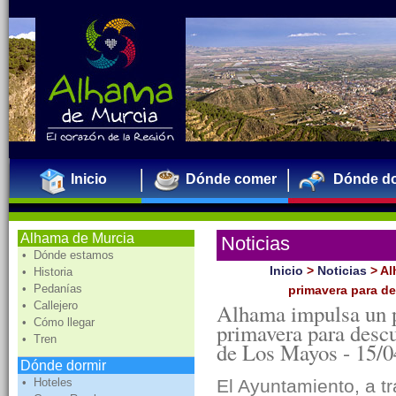
Inicio
Dónde comer
Dónde do
Alhama de Murcia
Noticias
• Dónde estamos
Inicio
>
Noticias
>
Al
• Historia
• Pedanías
primavera para de
• Callejero
Alhama impulsa un p
• Cómo llegar
primavera para descu
• Tren
de Los Mayos -
15/0
Dónde dormir
• Hoteles
El Ayuntamiento, a tr