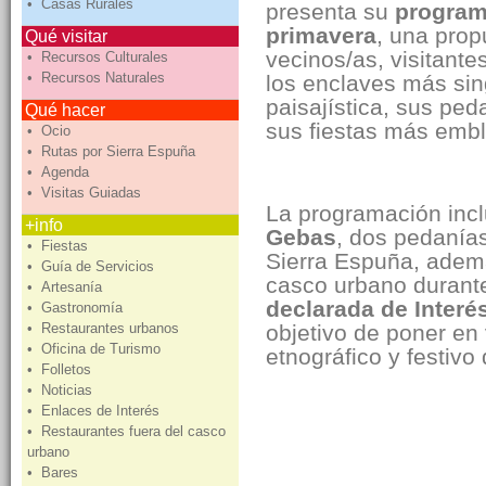
• Casas Rurales
presenta su
program
primavera
, una prop
Qué visitar
vecinos/as, visitante
• Recursos Culturales
• Recursos Naturales
los enclaves más sin
paisajística, sus ped
Qué hacer
sus fiestas más emb
• Ocio
• Rutas por Sierra Espuña
• Agenda
• Visitas Guiadas
La programación incl
+info
Gebas
, dos pedanía
• Fiestas
Sierra Espuña, ademá
• Guía de Servicios
casco urbano durant
• Artesanía
declarada de Interé
• Gastronomía
• Restaurantes urbanos
objetivo de poner en 
• Oficina de Turismo
etnográfico y festivo 
• Folletos
• Noticias
• Enlaces de Interés
• Restaurantes fuera del casco
El Berro, la puerta 
urbano
• Bares