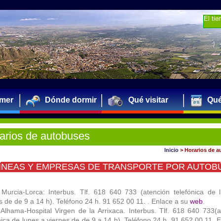
El ti
mer
Dónde dormir
Qué visitar
Qué
arios de autobuses
Inicio
>
Horarios de 
ÍNEAS Y EMPRESAS DE TRANSPORTE POR AUTOB
 Murcia-Lorca: Interbus. Tlf. 618 640 733 (atención telefónica de 
s de de 9 a 14 h). Teléfono 24 h. 91 652 00 11. . Enlace a su
web
.
Alhama-Hospital Virgen de la Arrixaca. Interbus. Tlf. 618 640 733(a
nica de lunes a viernes de de 9 a 14 h). Teléfono 24 h. 91 652 00 11. 