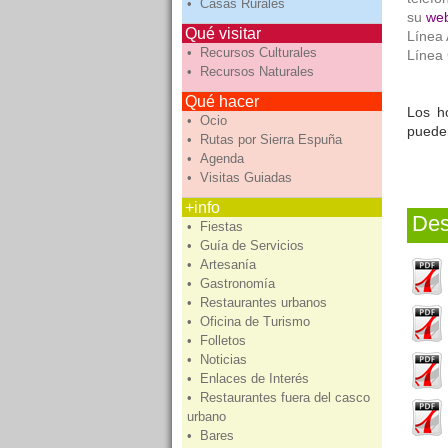
• Casas Rurales
su
we
Qué visitar
Línea 
• Recursos Culturales
Línea 
• Recursos Naturales
Qué hacer
Los h
• Ocio
puede
• Rutas por Sierra Espuña
• Agenda
• Visitas Guiadas
+info
Des
• Fiestas
• Guía de Servicios
• Artesanía
• Gastronomía
• Restaurantes urbanos
• Oficina de Turismo
• Folletos
• Noticias
• Enlaces de Interés
• Restaurantes fuera del casco
urbano
• Bares