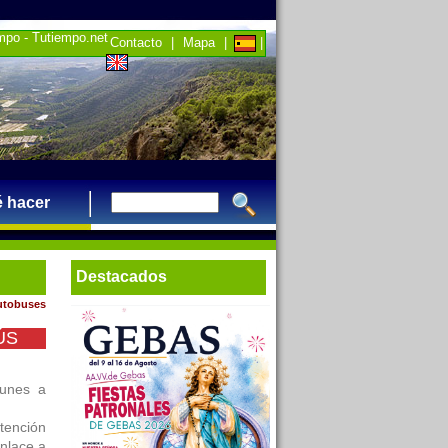
empo - Tutiempo.net
Contacto
|
Mapa
|
|
 hacer
Destacados
autobuses
ÚS
lunes a
tención
Enlace a