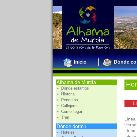
Inicio
Dónde co
Alhama de Murcia
Hor
• Dónde estamos
• Historia
• Pedanías
L
• Callejero
• Cómo llegar
• Tren
Línea
vierne
Dónde dormir
Línea 
• Hoteles
telefó