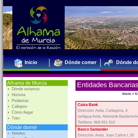
Inicio
Dónde comer
Dónde do
Alhama de Murcia
Entidades Bancaria
• Dónde estamos
Inicio
>
G
• Historia
• Pedanías
Caixa Bank
• Callejero
Dirección: Avda. Cartagena, 4
• Cómo llegar
(antigua Avda. Almirante Bastarrech
• Tren
Teléfono: 968 651 910
Dónde dormir
Banco Santander
• Hoteles
Dirección: Avda. Juan Carlos I, 26