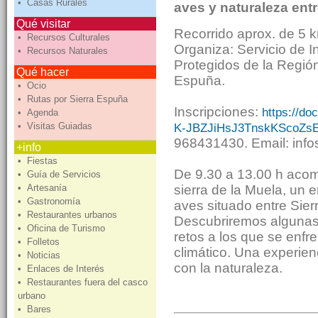
• Casas Rurales
aves y naturaleza ent
Qué visitar
Recorrido aprox. de 5 km
• Recursos Culturales
Organiza: Servicio de I
• Recursos Naturales
Protegidos de la Regió
Qué hacer
Espuña.
• Ocio
• Rutas por Sierra Espuña
Inscripciones:
https://d
• Agenda
K-JBZJiHsJ3TnskKScoZsE
• Visitas Guiadas
968431430. Email: inf
+info
• Fiestas
De 9.30 a 13.00 h acom
• Guía de Servicios
sierra de la Muela, un e
• Artesanía
• Gastronomía
aves situado entre Sier
• Restaurantes urbanos
Descubriremos algunas 
• Oficina de Turismo
retos a los que se enfr
• Folletos
climático. Una experien
• Noticias
con la naturaleza.
• Enlaces de Interés
• Restaurantes fuera del casco
urbano
• Bares