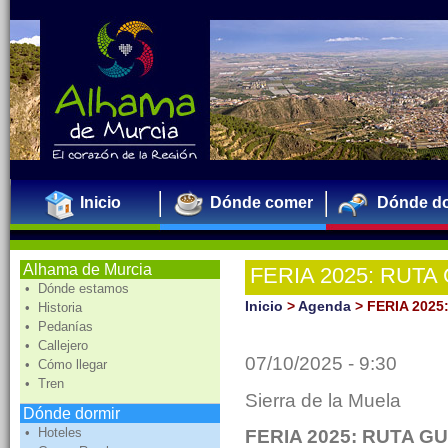
Inicio
Dónde comer
Dónde do
Alhama de Murcia
FERIA 2025: RUTA
• Dónde estamos
Muela, aves y natur
Inicio
>
Agenda
>
FERIA 2025
• Historia
• Pedanías
Guadalentín
• Callejero
07/10/2025 - 9:30
• Cómo llegar
• Tren
Sierra de la Muela
Dónde dormir
• Hoteles
FERIA 2025: RUTA GU