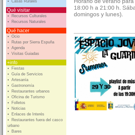
Horario de verano para 
• Casas Rurales
18:00 h a 21:00 h. Sáb
Qué visitar
domingos y lunes).
• Recursos Culturales
• Recursos Naturales
Qué hacer
• Ocio
• Rutas por Sierra Espuña
• Agenda
• Visitas Guiadas
+info
• Fiestas
• Guía de Servicios
• Artesanía
• Gastronomía
• Restaurantes urbanos
• Oficina de Turismo
• Folletos
• Noticias
• Enlaces de Interés
• Restaurantes fuera del casco
urbano
• Bares