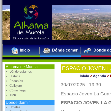
Inicio
Dónde comer
Dónde do
Alhama de Murcia
ESPACIO JOVEN LA 
• Dónde estamos
Inicio
>
Agenda
>
• Historia
• Pedanías
30/07/2025 - 19:30
• Callejero
• Cómo llegar
Espacio Joven La Guari
• Tren
ESPACIO JOVEN LA GU
Dónde dormir
• Hoteles