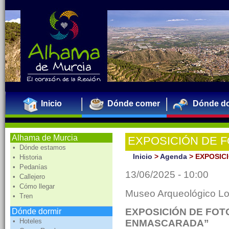
Inicio
Dónde comer
Dónde do
Alhama de Murcia
EXPOSICIÓN DE F
• Dónde estamos
ENMASCARADA”
Inicio
>
Agenda
>
EXPOSIC
• Historia
• Pedanías
13/06/2025 - 10:00
• Callejero
• Cómo llegar
Museo Arqueológico L
• Tren
EXPOSICIÓN DE FOT
Dónde dormir
• Hoteles
ENMASCARADA”