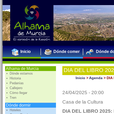
Inicio
Dónde comer
Dónde do
Alhama de Murcia
DIA DEL LIBRO 2025:
• Dónde estamos
Intangibles"
Inicio
>
Agenda
>
DIA 
• Historia
• Pedanías
• Callejero
24/04/2025 - 20:00
• Cómo llegar
• Tren
Casa de la Cultura
Dónde dormir
• Hoteles
DIA DEL LIBRO 2025: P