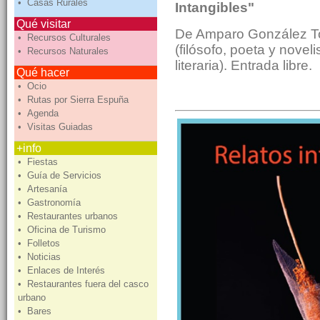
• Casas Rurales
Intangibles"
Qué visitar
De Amparo González T
• Recursos Culturales
(filósofo, poeta y novel
• Recursos Naturales
literaria). Entrada libre.
Qué hacer
• Ocio
• Rutas por Sierra Espuña
• Agenda
• Visitas Guiadas
+info
• Fiestas
• Guía de Servicios
• Artesanía
• Gastronomía
• Restaurantes urbanos
• Oficina de Turismo
• Folletos
• Noticias
• Enlaces de Interés
• Restaurantes fuera del casco
urbano
• Bares