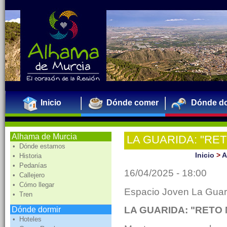
Inicio
Dónde comer
Dónde do
Alhama de Murcia
LA GUARIDA: "RE
• Dónde estamos
Inicio
>
A
• Historia
• Pedanías
16/04/2025 - 18:00
• Callejero
• Cómo llegar
Espacio Joven La Guar
• Tren
LA GUARIDA: "RETO
Dónde dormir
• Hoteles