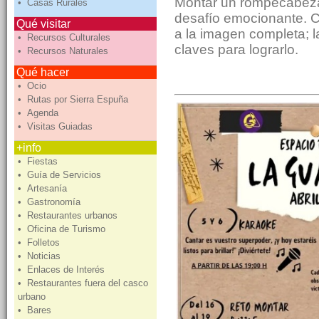
Montar un rompecabeza
• Casas Rurales
desafío emocionante. 
Qué visitar
a la imagen completa; l
• Recursos Culturales
claves para lograrlo.
• Recursos Naturales
Qué hacer
• Ocio
• Rutas por Sierra Espuña
• Agenda
• Visitas Guiadas
+info
• Fiestas
• Guía de Servicios
• Artesanía
• Gastronomía
• Restaurantes urbanos
• Oficina de Turismo
• Folletos
• Noticias
• Enlaces de Interés
• Restaurantes fuera del casco
urbano
• Bares