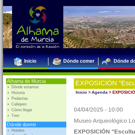
Inicio
Dónde comer
Dónde do
Alhama de Murcia
EXPOSICIÓN "Escult
• Dónde estamos
Transformar y Sos
Inicio
>
Agenda
>
EXPOSICIÓN
• Historia
• Pedanías
MURCIA
• Callejero
04/04/2025 - 10:00
• Cómo llegar
• Tren
Museo Arqueológico L
Dónde dormir
• Hoteles
EXPOSICIÓN "Escultur