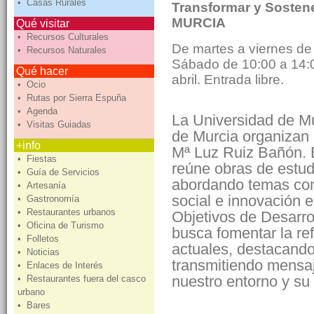
• Casas Rurales
Transformar y Soste
MURCIA
Qué visitar
• Recursos Culturales
De martes a viernes de 
• Recursos Naturales
Sábado de 10:00 a 14:00
Qué hacer
abril. Entrada libre.
• Ocio
• Rutas por Sierra Espuña
• Agenda
La Universidad de M
• Visitas Guiadas
de Murcia organizan 
+info
Mª Luz Ruiz Bañón. Es
• Fiestas
reúne obras de estud
• Guía de Servicios
abordando temas como
• Artesanía
social e innovación 
• Gastronomía
• Restaurantes urbanos
Objetivos de Desarro
• Oficina de Turismo
busca fomentar la re
• Folletos
actuales, destacando
• Noticias
transmitiendo mensaj
• Enlaces de Interés
nuestro entorno y su
• Restaurantes fuera del casco
urbano
• Bares