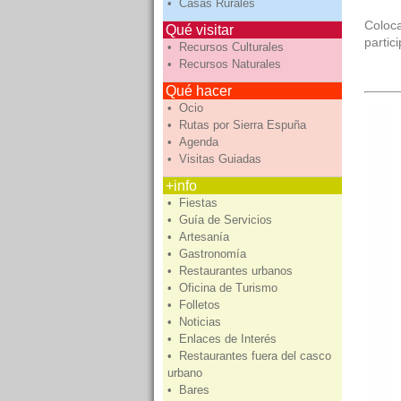
• Casas Rurales
Coloc
Qué visitar
partic
• Recursos Culturales
• Recursos Naturales
Qué hacer
• Ocio
• Rutas por Sierra Espuña
• Agenda
• Visitas Guiadas
+info
• Fiestas
• Guía de Servicios
• Artesanía
• Gastronomía
• Restaurantes urbanos
• Oficina de Turismo
• Folletos
• Noticias
• Enlaces de Interés
• Restaurantes fuera del casco
urbano
• Bares