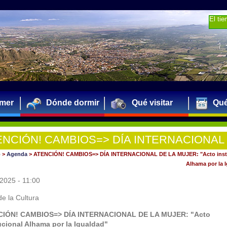
El ti
mer
Dónde dormir
Qué visitar
Qué
ENCIÓN! CAMBIOS=> DÍA INTERNACIONAL
MUJER: "Acto institucional Alhama por la Igua
o
>
Agenda
>
ATENCIÓN! CAMBIOS=> DÍA INTERNACIONAL DE LA MUJER: "Acto insti
Alhama por la 
2025 - 11:00
e la Cultura
IÓN! CAMBIOS=> DÍA INTERNACIONAL DE LA MUJER: "Acto
tucional Alhama por la Igualdad"