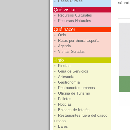
• Casas Rurales
sábado
Qué visitar
• Recursos Culturales
• Recursos Naturales
Qué hacer
• Ocio
• Rutas por Sierra Espuña
• Agenda
• Visitas Guiadas
+info
• Fiestas
• Guía de Servicios
• Artesanía
• Gastronomía
• Restaurantes urbanos
• Oficina de Turismo
• Folletos
• Noticias
• Enlaces de Interés
• Restaurantes fuera del casco
urbano
• Bares