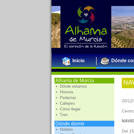
Inicio
Dónde co
Alhama de Murcia
NA
• Dónde estamos
MU
• Historia
• Pedanías
20/12/
• Callejero
• Cómo llegar
Centro
• Tren
NAVID
Dónde dormir
• Hoteles
Del 15