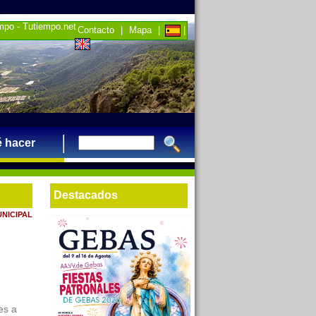
empo - Tutiempo.net
Contacto
|
Mapa
|
|
 hacer
Destacados
UNICIPAL
es a