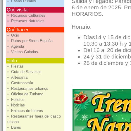
Salida y llegada: Parad
• Casas Rurales
6 de enero de 2025. Pr
Qué visitar
HORARIOS.
• Recursos Culturales
• Recursos Naturales
Horario:
Qué hacer
• Ocio
Días14 y 15 de dici
• Rutas por Sierra Espuña
10:30 a 13:30 h y 
• Agenda
Del 16 al 20 de dic
• Visitas Guiadas
24 y 31 de diciemb
+info
25 de diciembre y 
• Fiestas
• Guía de Servicios
• Artesanía
• Gastronomía
• Restaurantes urbanos
• Oficina de Turismo
• Folletos
• Noticias
• Enlaces de Interés
• Restaurantes fuera del casco
urbano
• Bares