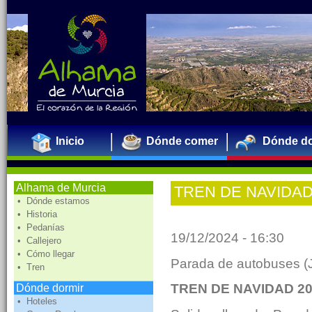
Inicio
Dónde comer
Dónde do
Alhama de Murcia
TREN DE NAVIDAD
• Dónde estamos
• Historia
• Pedanías
19/12/2024 - 16:30
• Callejero
• Cómo llegar
Parada de autobuses (J
• Tren
TREN DE NAVIDAD 2
Dónde dormir
• Hoteles