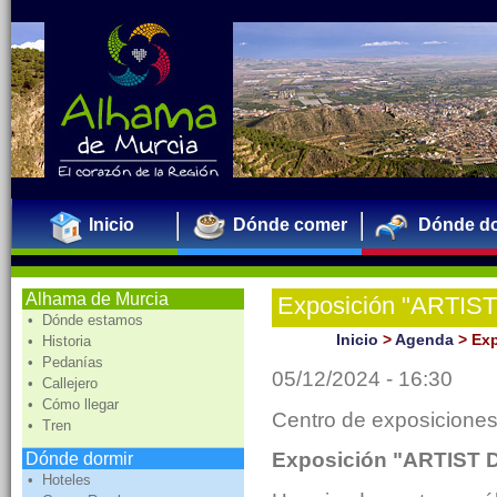
Inicio
Dónde comer
Dónde do
Alhama de Murcia
Exposición "ARTIST
• Dónde estamos
Inicio
>
Agenda
>
Exp
• Historia
• Pedanías
05/12/2024 - 16:30
• Callejero
• Cómo llegar
Centro de exposiciones
• Tren
Exposición "ARTIST 
Dónde dormir
• Hoteles