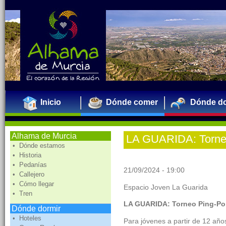
Inicio
Dónde comer
Dónde do
Alhama de Murcia
LA GUARIDA: Torne
• Dónde estamos
• Historia
• Pedanías
21/09/2024 - 19:00
• Callejero
• Cómo llegar
Espacio Joven La Guarida
• Tren
LA GUARIDA: Torneo Ping-P
Dónde dormir
• Hoteles
Para jóvenes a partir de 12 año