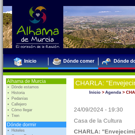
Inicio
Dónde comer
Dónde do
Alhama de Murcia
CHARLA: "Envejecimi
• Dónde estamos
usuarios con demen
Inicio
>
Agenda
>
CHAR
• Historia
• Pedanías
• Callejero
24/09/2024 - 19:30
• Cómo llegar
• Tren
Casa de la Cultura
Dónde dormir
• Hoteles
CHARLA: "Envejecimie