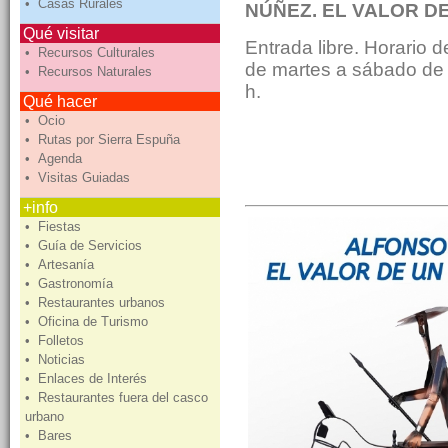
• Casas Rurales
NÚÑEZ. EL VALOR D
Qué visitar
Entrada libre. Horario 
• Recursos Culturales
de martes a sábado de 
• Recursos Naturales
h.
Qué hacer
• Ocio
• Rutas por Sierra Espuña
• Agenda
• Visitas Guiadas
+info
• Fiestas
• Guía de Servicios
• Artesanía
• Gastronomía
• Restaurantes urbanos
• Oficina de Turismo
• Folletos
• Noticias
• Enlaces de Interés
• Restaurantes fuera del casco
urbano
• Bares