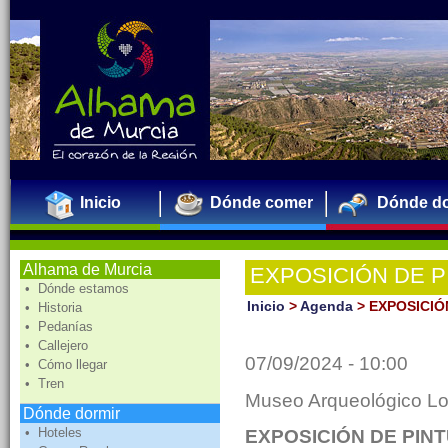
Inicio
Dónde comer
Dónde do
Alhama de Murcia
EXPOSICIÓN DE 
• Dónde estamos
"ALFONSO NÚÑEZ
Inicio
>
Agenda
>
EXPOSICIÓ
• Historia
• Pedanías
PROPIO"
• Callejero
07/09/2024 - 10:00
• Cómo llegar
• Tren
Museo Arqueológico L
Dónde dormir
• Hoteles
EXPOSICIÓN DE PIN